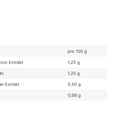
pro 100 g
oos-Extrakt
1,25 g
kt
1,25 g
el-Extrakt
0,50 g
0,68 g