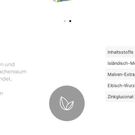
Inhaltsstoffe
Isländisch-M
en und
Rachenraum
Malven-Extra
ndet.
Eibisch-Wurz
en
Zinkgluconat