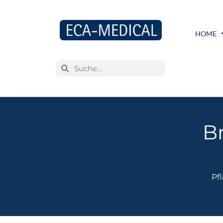
HOME
B
Pf