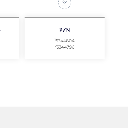
e
PZN
1
5344804
2
5344796