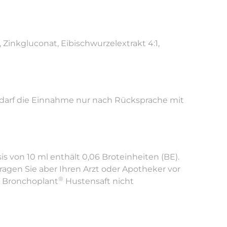
 Zinkgluconat, Eibischwurzelextrakt 4:1,
r darf die Einnahme nur nach Rücksprache mit
s von 10 ml enthält 0,06 Broteinheiten (BE).
gen Sie aber Ihren Arzt oder Apotheker vor
®
t Bronchoplant
Hustensaft nicht