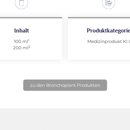
Inhalt
Produktkategori
1
100 ml
Medizinprodukt Kl I
2
200 ml
zu den Bronchoplant Produkten