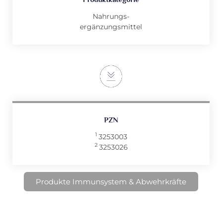
Nahrungs-
ergänzungsmittel
PZN
1
3253003
2
3253026
Produkte Immunsystem & Abwehrkräfte