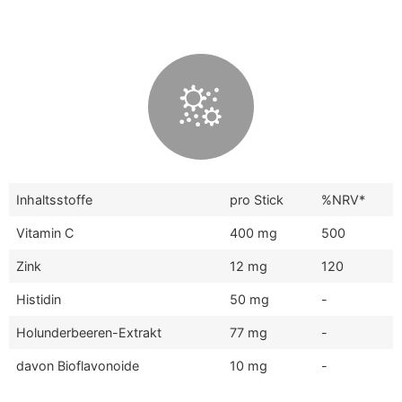
Inhaltsstoffe
pro Stick
%NRV*
Vitamin C
400 mg
500
Zink
12 mg
120
Histidin
50 mg
-
Holunderbeeren-Extrakt
77 mg
-
davon Bioflavonoide
10 mg
-