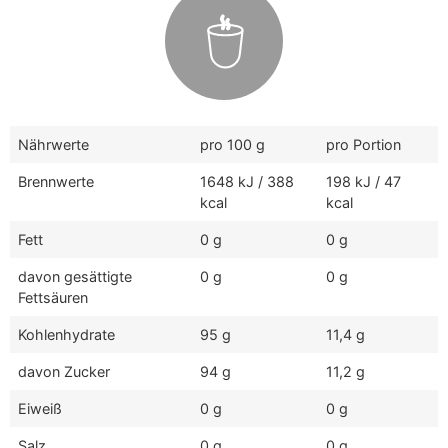
Nährwerte
pro 100 g
pro Portion
Brennwerte
1648 kJ / 388
198 kJ / 47
kcal
kcal
Fett
0 g
0 g
davon gesättigte
0 g
0 g
Fettsäuren
Kohlenhydrate
95 g
11,4 g
davon Zucker
94 g
11,2 g
Eiweiß
0 g
0 g
Salz
0 g
0 g