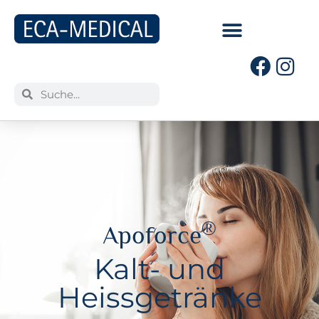
®
Apoforce
Kalt- und
Heissgetränke